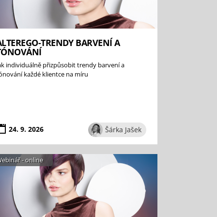
ALTEREGO-TRENDY BARVENÍ A
TÓNOVÁNÍ
ak individuálně přizpůsobit trendy barvení a
ónování každé klientce na míru
24. 9. 2026
Šárka Jašek
ebinář - online