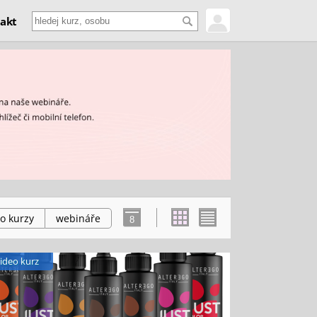
akt
o kurzy
webináře
8
ideo kurz