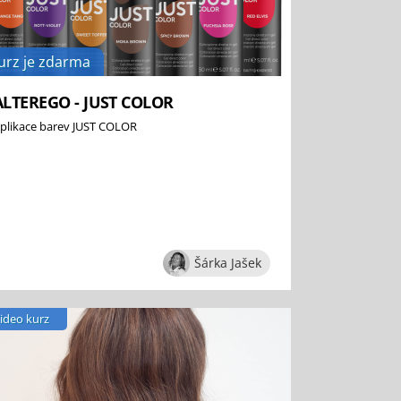
urz je zdarma
ALTEREGO - JUST COLOR
plikace barev JUST COLOR
Šárka Jašek
ideo kurz