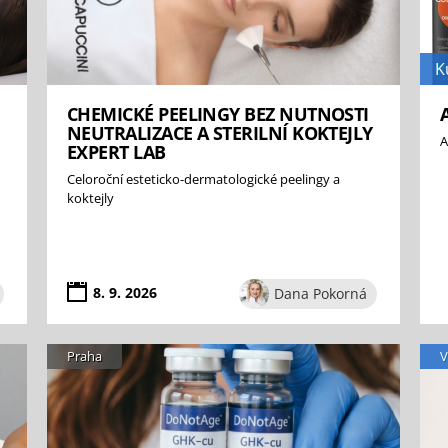
K
CHEMICKÉ PEELINGY BEZ NUTNOSTI
NEUTRALIZACE A STERILNÍ KOKTEJLY
A
EXPERT LAB
Celoroční esteticko-dermatologické peelingy a
koktejly
8. 9. 2026
Dana Pokorná
Praha
V