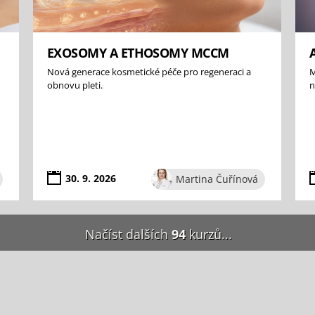
EXOSOMY A ETHOSOMY MCCM
Nová generace kosmetické péče pro regeneraci a
M
obnovu pleti.
n
30. 9. 2026
Martina Čuřínová
Načíst dalších
94
kurzů...