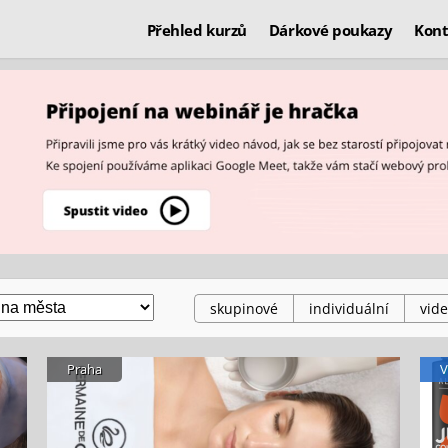
Přehled kurzů
Dárkové poukazy
Kont
skupinové
individuální
vide
Praha
V