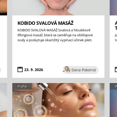
KOBIDO SVALOVÁ MASÁŽ
KOBIDO SVALOVÁ MASÁŽ Svalová a hloubkově
liftingová masáž, která se zaměřuje na obličejové
J
svaly a poskytuje okamžitý vypínací účinek pleti.
t
23. 9. 2026
Dana Pokorná
Praha
W