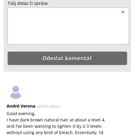
Tvůj dotaz či zpráva
*
André Verona
, před 9 měsíci
Good evening,
I have dark brown natural hair at about a level 4,
and I’ve been wanting to lighten it by 2-3 levels
without using any kind of bleach. Essentially, I’d