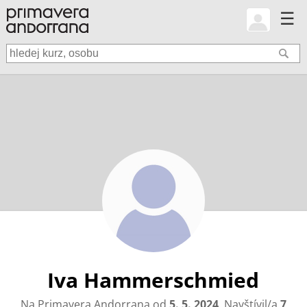
☰
Iva Hammerschmied
Na Primavera Andorrana od
5. 5. 2024
. Navštívil/a
7